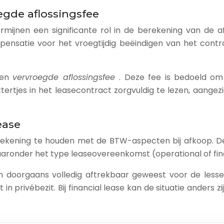
gde aflossingsfee
rmijnen een significante rol in de berekening van de
ensatie voor het vroegtijdig beëindigen van het contra
een
vervroegde aflossingsfee
. Deze fee is bedoeld om
ettertjes in het leasecontract zorgvuldig te lezen, aan
ease
rekening te houden met de BTW-aspecten bij afkoop. De
aaronder het type leaseovereenkomst (operational of fina
en doorgaans volledig aftrekbaar geweest voor de lessee
 in privébezit. Bij financial lease kan de situatie anders