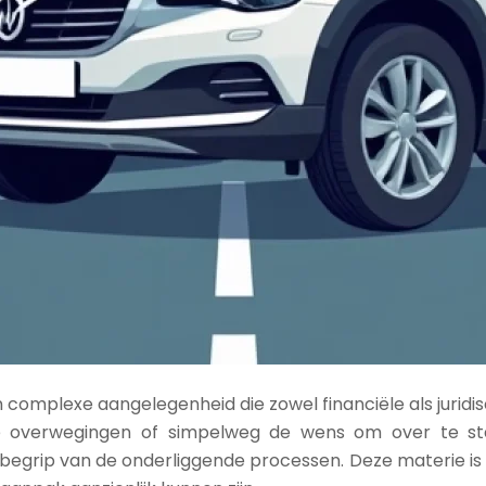
n complexe aangelegenheid die zowel financiële als jurid
jke overwegingen of simpelweg de wens om over te s
grip van de onderliggende processen. Deze materie is va