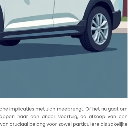
ische implicaties met zich meebrengt. Of het nu gaat om
tappen naar een ander voertuig, de afkoop van een
n cruciaal belang voor zowel particuliere als zakelijke