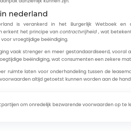
anpak aanzienlijk kunnen zijn.
 in nederland
erland is verankerd in het Burgerlijk Wetboek en
 erkent het principe van
contractvrijheid
, wat betekent
voor vroegtijdige beëindiging.
indiging vaak strenger en meer gestandaardiseerd, vooral 
roegtijdige beëindiging, wat consumenten een zekere ma
eer ruimte laten voor onderhandeling tussen de leasemaa
voorwaarden altijd getoetst kunnen worden aan de hand 
ctpartijen om onredelijk bezwarende voorwaarden op te le