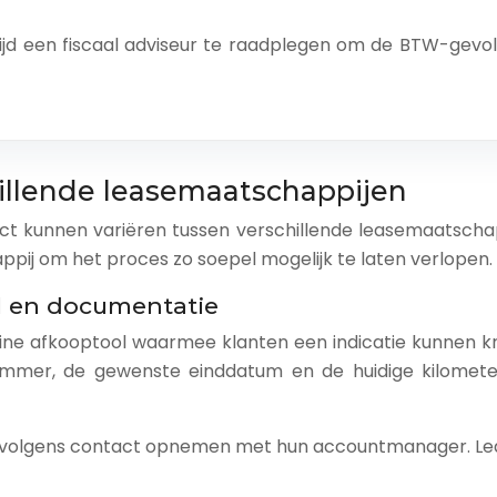
ltijd een fiscaal adviseur te raadplegen om de BTW-gev
hillende leasemaatschappijen
t kunnen variëren tussen verschillende leasemaatschapp
pij om het proces zo soepel mogelijk te laten verlopen.
l en documentatie
line afkooptool waarmee klanten een indicatie kunnen kri
mmer, de gewenste einddatum en de huidige kilometers
ervolgens contact opnemen met hun accountmanager. Le