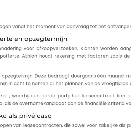
dagen vanaf het moment van aanvraag tot het ontvangen 
ferte en opzegtermijn
benadering voor afkoopverzoeken. Klanten worden a
ferte. Athlon houdt rekening met factoren zoals de 
de opzegtermijn. Deze bedraagt doorgaans één maand, maa
ijn in acht te nemen bij het plannen van de vroegtijdige 
name
, waarbij een derde partij het leasecontract ka
oral als de overnamekandidaat aan de financiële criteria v
ke als privélease
pen van leasecontracten, die zowel voor zakelijke als pr