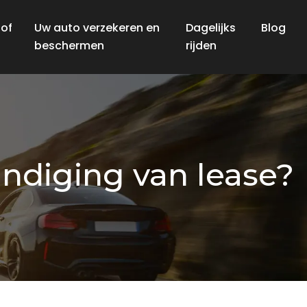
 of
Uw auto verzekeren en
Dagelijks
Blog
beschermen
rijden
indiging van lease?